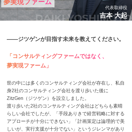
夢実現ファーム
代表取締役
吉本 大起
DAIKI YOSHIMOTO
――ジツゲンが目指す未来を教えてください。
「コンサルティングファームではなく、
夢実現ファーム」
世の中には多くのコンサルティング会社が存在し、私⾃
⾝2社のコンサルティング会社を渡り歩いた後に
ZitzGen（ジツゲン）を設⽴しました。
渡り歩いた2社のコンサルティング会社はどちらも素晴
らしい会社でしたが、「⼿段ありきで経営戦略に対する
アプローチが⼗分にできない」「計画策定は論理的で美
しいが、実⾏⽀援が⼗分でない」というジレンマがあり