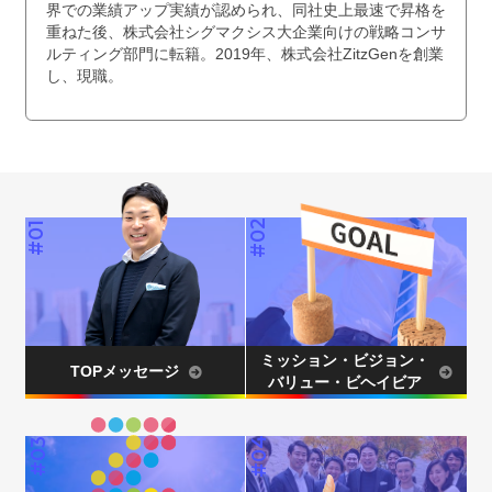
界での業績アップ実績が認められ、同社史上最速で昇格を
重ねた後、株式会社シグマクシス大企業向けの戦略コンサ
ルティング部門に転籍。2019年、株式会社ZitzGenを創業
し、現職。
#02
#01
ミッション・ビジョン・
TOPメッセージ
バリュー・ビヘイビア
#04
#03